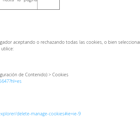
dor aceptando o rechazando todas las cookies, o bien seleccionar 
tilice:
iguración de Contenido) > Cookies
95647?hl=es
-explorer/delete-manage-cookies#ie=ie-9