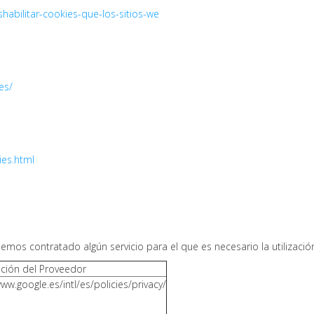
eshabilitar-cookies-que-los-sitios-we
ies/
ies.html
emos contratado algún servicio para el que es necesario la utilizació
ción del Proveedor
www.google.es/intl/es/policies/privacy/