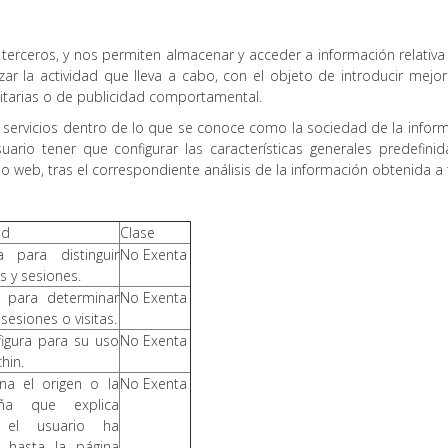
terceros, y nos permiten almacenar y acceder a información relativa a
izar la actividad que lleva a cabo, con el objeto de introducir mej
citarias o de publicidad comportamental.
e servicios dentro de lo que se conoce como la sociedad de la informa
usuario tener que configurar las características generales predefi
io web, tras el correspondiente análisis de la información obtenida a 
ad
Clase
 para distinguir
No Exenta
s y sesiones.
 para determinar
No Exenta
sesiones o visitas.
figura para su uso
No Exenta
hin.
na el origen o la
No Exenta
ña que explica
el usuario ha
o hasta la página