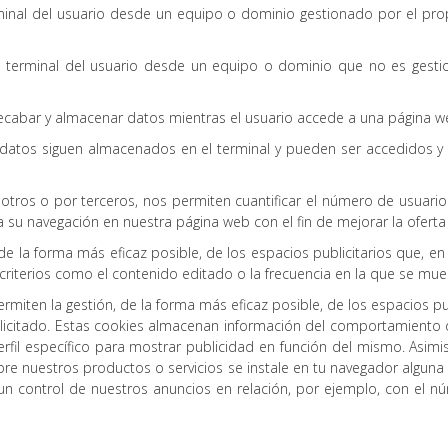
minal del usuario desde un equipo o dominio gestionado por el propio
o terminal del usuario desde un equipo o dominio que no es gestio
recabar y almacenar datos mientras el usuario accede a una página w
s datos siguen almacenados en el terminal y pueden ser accedidos y
tros o por terceros, nos permiten cuantificar el número de usuarios y 
za su navegación en nuestra página web con el fin de mejorar la ofert
 de la forma más eficaz posible, de los espacios publicitarios que, en
 criterios como el contenido editado o la frecuencia en la que se mue
iten la gestión, de la forma más eficaz posible, de los espacios publ
solicitado. Estas cookies almacenan información del comportamiento 
rfil específico para mostrar publicidad en función del mismo. Asimis
e nuestros productos o servicios se instale en tu navegador alguna
 un control de nuestros anuncios en relación, por ejemplo, con el 