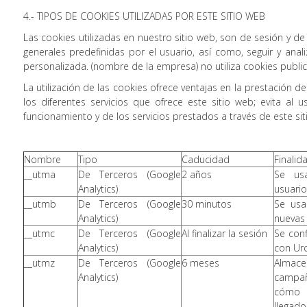
4.- TIPOS DE COOKIES UTILIZADAS POR ESTE SITIO WEB
Las cookies utilizadas en nuestro sitio web, son de sesión y de 
generales predefinidas por el usuario, así como, seguir y anal
personalizada. (nombre de la empresa) no utiliza cookies publi
La utilización de las cookies ofrece ventajas en la prestación d
los diferentes servicios que ofrece este sitio web; evita al 
funcionamiento y de los servicios prestados a través de este sit
Nombre
Tipo
Caducidad
Finalid
__utma
De Terceros (Google
2 años
Se usa
Analytics)
usuario
__utmb
De Terceros (Google
30 minutos
Se usa
Analytics)
nuevas 
__utmc
De Terceros (Google
Al finalizar la sesión
Se con
Analytics)
con Urc
__utmz
De Terceros (Google
6 meses
Almace
Analytics)
campa
cómo 
llegad