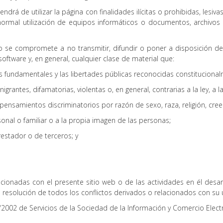
endrá de utilizar la página con finalidades ilícitas o prohibidas, lesi
la normal utilización de equipos informáticos o documentos, archiv
ario se compromete a no transmitir, difundir o poner a disposición d
oftware y, en general, cualquier clase de material que:
ndamentales y las libertades públicas reconocidas constitucionalme
tes, difamatorias, violentas o, en general, contrarias a la ley, a la
amientos discriminatorios por razón de sexo, raza, religión, creen
al o familiar o a la propia imagen de las personas;
stador o de terceros; y
cionadas con el presente sitio web o de las actividades en él desarr
esolución de todos los conflictos derivados o relacionados con su 
34/2002 de Servicios de la Sociedad de la Información y Comercio Elec