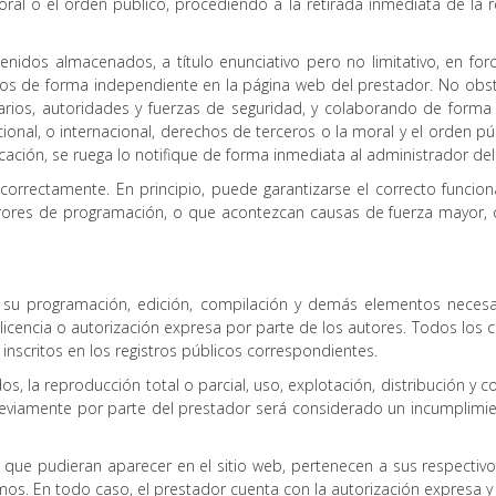
a moral o el orden público, procediendo a la retirada inmediata de la
nidos almacenados, a título enunciativo pero no limitativo, en for
os de forma independiente en la página web del prestador. No obsta
arios, autoridades y fuerzas de seguridad, y colaborando de forma
ional, o internacional, derechos de terceros o la moral y el orden pú
cación, se ruega lo notifique de forma inmediata al administrador del 
orrectamente. En principio, puede garantizarse el correcto funcion
rrores de programación, o que acontezcan causas de fuerza mayor, c
ivo su programación, edición, compilación y demás elementos necesa
licencia o autorización expresa por parte de los autores. Todos los
 inscritos en los registros públicos correspondientes.
, la reproducción total o parcial, uso, explotación, distribución y c
reviamente por parte del prestador será considerado un incumplimien
 y que pudieran aparecer en el sitio web, pertenecen a sus respecti
mos. En todo caso, el prestador cuenta con la autorización expresa y