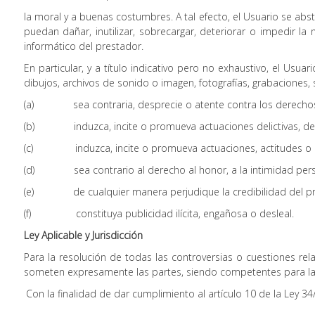
la moral y a buenas costumbres. A tal efecto, el Usuario se abst
puedan dañar, inutilizar, sobrecargar, deteriorar o impedir 
informático del prestador.
En particular, y a título indicativo pero no exhaustivo, el Usu
dibujos, archivos de sonido o imagen, fotografías, grabaciones, s
(a) sea contraria, desprecie o atente contra los derechos fu
(b) induzca, incite o promueva actuaciones delictivas, denigran
(c) induzca, incite o promueva actuaciones, actitudes o pens
(d) sea contrario al derecho al honor, a la intimidad person
(e) de cualquier manera perjudique la credibilidad del pre
(f) constituya publicidad ilícita, engañosa o desleal.
Ley Aplicable y Jurisdicción
Para la resolución de todas las controversias o cuestiones rela
someten expresamente las partes, siendo competentes para la r
Con la finalidad de dar cumplimiento al artículo 10 de la Ley 