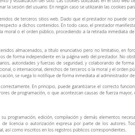
o y visualización del sitio. Las cookies utilizadas en el sitio web t
nar la sesión del usuario. En ningún caso se utilizarán las cookies pa
ontenidos de terceros sitios web. Dado que el prestador no puede co
respecto a dichos contenidos. En todo caso, el prestador manifiest
l, la moral o el orden público, procediendo a la retirada inmediata 
nidos almacenados, a título enunciativo pero no limitativo, en for
os de forma independiente en la página web del prestador. No obsta
arios, autoridades y fuerzas de seguridad, y colaborando de forma
ional, o internacional, derechos de terceros o la moral y el orden pú
cación, se ruega lo notifique de forma inmediata al administrador del
orrectamente. En principio, puede garantizarse el correcto funcion
rrores de programación, o que acontezcan causas de fuerza mayor, c
ivo su programación, edición, compilación y demás elementos necesa
 de licencia o autorización expresa por parte de los autores. T
al, así como inscritos en los registros públicos correspondientes.