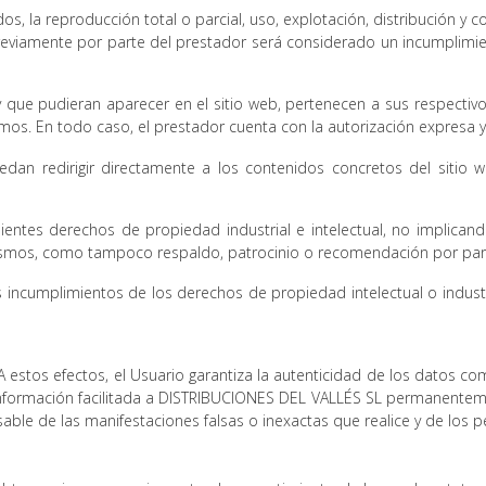
, la reproducción total o parcial, uso, explotación, distribución y c
reviamente por parte del prestador será considerado un incumplimien
 y que pudieran aparecer en el sitio web, pertenecen a sus respecti
mos. En todo caso, el prestador cuenta con la autorización expresa y
 redirigir directamente a los contenidos concretos del sitio web
ientes derechos de propiedad industrial e intelectual, no implicand
ismos, como tampoco respaldo, patrocinio o recomendación por par
s incumplimientos de los derechos de propiedad intelectual o industr
 A estos efectos, el Usuario garantiza la autenticidad de los datos c
a información facilitada a DISTRIBUCIONES DEL VALLÉS SL permanent
sable de las manifestaciones falsas o inexactas que realice y de los p