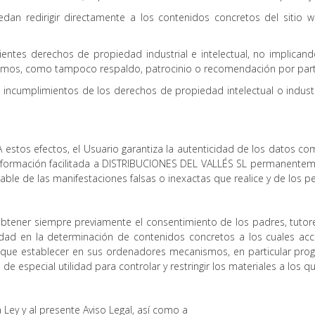
 redirigir directamente a los contenidos concretos del sitio web
ientes derechos de propiedad industrial e intelectual, no implicand
ismos, como tampoco respaldo, patrocinio o recomendación por par
s incumplimientos de los derechos de propiedad intelectual o industr
 A estos efectos, el Usuario garantiza la autenticidad de los datos c
a información facilitada a DISTRIBUCIONES DEL VALLÉS SL permanent
sable de las manifestaciones falsas o inexactas que realice y de los p
obtener siempre previamente el consentimiento de los padres, tutor
idad en la determinación de contenidos concretos a los cuales a
ue establecer en sus ordenadores mecanismos, en particular progra
 de especial utilidad para controlar y restringir los materiales a lo
Ley y al presente Aviso Legal, así como a