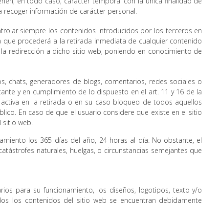
ienen, en todo caso, carácter temporal con la única finalidad de
ra recoger información de carácter personal.
ntrolar siempre los contenidos introducidos por los terceros en
a que procederá a la retirada inmediata de cualquier contenido
de la redirección a dicho sitio web, poniendo en conocimiento de
os, chats, generadores de blogs, comentarios, redes sociales o
nte y en cumplimiento de lo dispuesto en el art. 11 y 16 de la
 activa en la retirada o en su caso bloqueo de todos aquellos
blico. En caso de que el usuario considere que existe en el sitio
 sitio web.
amiento los 365 días del año, 24 horas al día. No obstante, el
atástrofes naturales, huelgas, o circunstancias semejantes que
rios para su funcionamiento, los diseños, logotipos, texto y/o
odos los contenidos del sitio web se encuentran debidamente